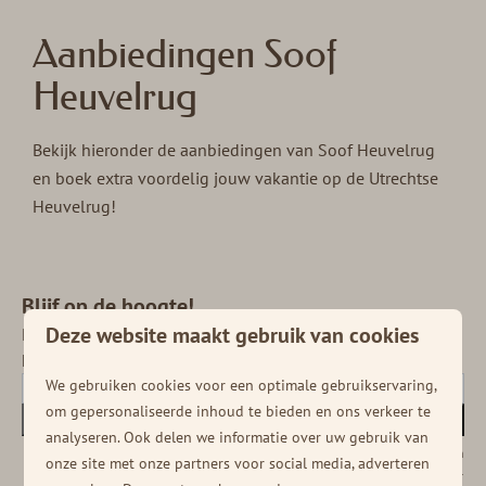
Aanbiedingen Soof
Heuvelrug
Bekijk hieronder de aanbiedingen van Soof Heuvelrug
en boek extra voordelig jouw vakantie op de Utrechtse
Heuvelrug!
Blijf op de hoogte!
Deze website maakt gebruik van cookies
Meld je aan voor onze nieuwsbrief en ontvang
het laatste nieuws en diverse deals!
We gebruiken cookies voor een optimale gebruikservaring,
om gepersonaliseerde inhoud te bieden en ons verkeer te
Inschrijven
analyseren. Ook delen we informatie over uw gebruik van
Beveiligd door reCaptcha,
privacybeleid
en
servicevoorwaarden
zijn van
onze site met onze partners voor social media, adverteren
toepassing.