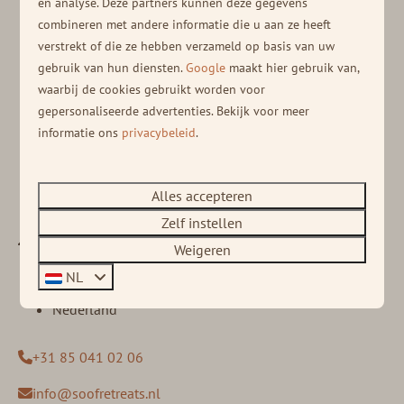
en analyse. Deze partners kunnen deze gegevens
combineren met andere informatie die u aan ze heeft
verstrekt of die ze hebben verzameld op basis van uw
gebruik van hun diensten.
Google
maakt hier gebruik van,
waarbij de cookies gebruikt worden voor
gepersonaliseerde advertenties. Bekijk voor meer
informatie ons
privacybeleid
.
Alles accepteren
Zelf instellen
Oude Veensegrindweg 76
Weigeren
3911 TA Rhenen
NL
Utrecht
Nederland
+31 85 041 02 06
info@soofretreats.nl