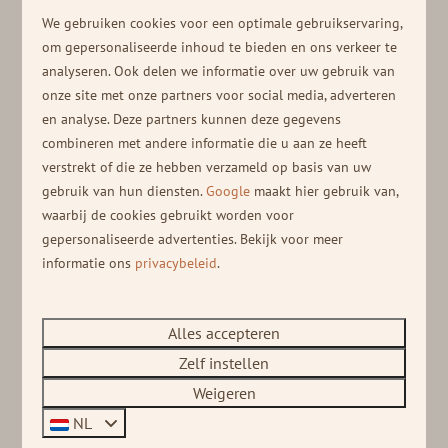
We gebruiken cookies voor een optimale gebruikservaring,
Openingstijden
om gepersonaliseerde inhoud te bieden en ons verkeer te
analyseren. Ook delen we informatie over uw gebruik van
onze site met onze partners voor social media, adverteren
en analyse. Deze partners kunnen deze gegevens
combineren met andere informatie die u aan ze heeft
verstrekt of die ze hebben verzameld op basis van uw
Vandaag
Maandag
Dinsdag
Woensda
gebruik van hun diensten.
Google
maakt hier gebruik van,
waarbij de cookies gebruikt worden voor
gepersonaliseerde advertenties. Bekijk voor meer
informatie ons
privacybeleid
.
Brasserie
09:00 - 18:00
Host
09:00 - 11:00
Alles accepteren
Zelf instellen
Zwembad
10:00 - 20:00
Weigeren
NL