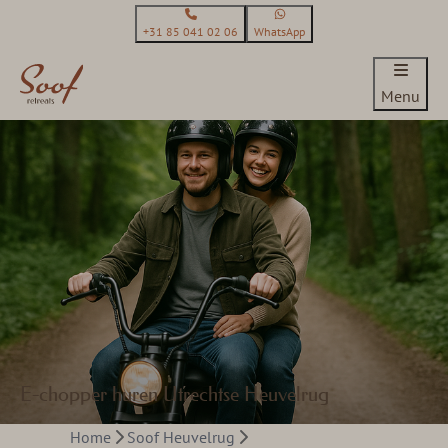
+31 85 041 02 06
WhatsApp
Menu
E-chopper huren Utrechtse Heuvelrug
Home
Soof Heuvelrug