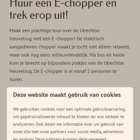
Huur een E-chopper en
trek erop uit!
Maak een prachtige tour over de Utrechtse
Heuvelrug met een E-chopper! De elektrisch
aangedreven chopper maakt je tocht niet alleen relaxed,
maar ook nog eens milieuvriendelijk. Via bos en heide
kom je terecht op bijzondere plekjes van de Utrechtse
Heuvelrug. De E-chopper is al vanaf 2 personen te
huren.
De E-chopper is milieuvriendelijk, geruiloos en levert
Deze website maakt gebruik van cookies
daardoor een bijdrage aan de verduurzaming. Met een
actieradius van maar liefst 50 kilometer is een dag
We gebruiken cookies voor een optimale gebruikservaring,
vermaak absoluut een feit.
om gepersonaliseerde inhoud te bieden en ons verkeer te
analyseren. Ook delen we informatie over uw gebruik van
Om optimaal van de omgeving te kunnen genieten krijg
onze site met onze partners voor social media, adverteren
je van ons gratis een mooie route mee. De route is
en analyse. Deze partners kunnen deze gegevens