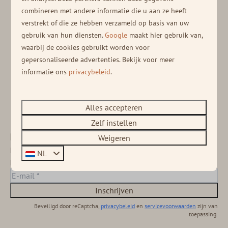
speciaal uitgezet voor de E-chopper en gaat dwars door
combineren met andere informatie die u aan ze heeft
de natuur. Onderweg kom je langs pittoreske
verstrekt of die ze hebben verzameld op basis van uw
plekjes waar je even kunt pauzeren. Er is genoeg
gebruik van hun diensten.
Google
maakt hier gebruik van,
gelegenheid om een verfrissend drankje te doen op de
waarbij de cookies gebruikt worden voor
gezellige terrasjes.
gepersonaliseerde advertenties. Bekijk voor meer
informatie ons
privacybeleid
.
Reserveer hier je E-choppers!
Alles accepteren
Zelf instellen
Blijf op de hoogte!
Weigeren
Meld je aan voor onze nieuwsbrief en ontvang
NL
het laatste nieuws en diverse deals!
Inschrijven
Beveiligd door reCaptcha,
privacybeleid
en
servicevoorwaarden
zijn van
toepassing.