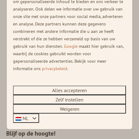
om gepersonaliseerde inhoud te bieden en ons verkeer te
analyseren. Ook delen we informatie over uw gebruik van
onze site met onze partners voor social media, adverteren
en analyse. Deze partners kunnen deze gegevens
Lees ook onze andere blogs:
combineren met andere informatie die u aan ze heeft
verstrekt of die ze hebben verzameld op basis van uw
gebruik van hun diensten.
Google
maakt hier gebruik van,
waarbij de cookies gebruikt worden voor
gepersonaliseerde advertenties. Bekijk voor meer
informatie ons
privacybeleid
.
Barts Boekje
Alles accepteren
Soof Retreats is uitgelicht in Bart's Boekje! Lees hier
Zelf instellen
meer over hun reiservaringen.
Weigeren
NL
Blijf op de hoogte!