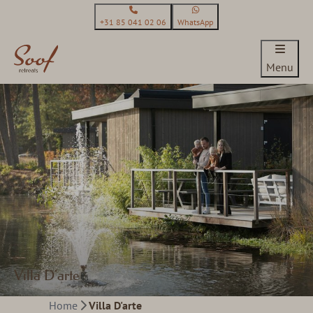
+31 85 041 02 06
WhatsApp
Menu
Villa D'arte
Home
Villa D'arte