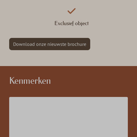
Exclusief object
Download onze nieuwste brochure
Kenmerken
Locatie
Soof aan de Rijn
Aantal slaapkamers
1
Aantal badkamers
1
Aantal personen
2 personen
Bouwjaar
2025