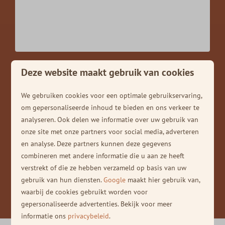
Woonoppervlakte
42m2
Kaveloppervlakte
176m2 - 234m2
Wellness faciliteiten
Sauna (en hottub)
Energielabel
A+++
Deze website maakt gebruik van cookies
Jouw investering
We gebruiken cookies voor een optimale gebruikservaring,
om gepersonaliseerde inhoud te bieden en ons verkeer te
Inclusief recht van opstal
€129.000,- ex. btw*
analyseren. Ook delen we informatie over uw gebruik van
Koopgrond ook mogelijk
onze site met onze partners voor social media, adverteren
en analyse. Deze partners kunnen deze gegevens
combineren met andere informatie die u aan ze heeft
*exclusief tuinaanleg en inventaris
verstrekt of die ze hebben verzameld op basis van uw
gebruik van hun diensten.
Google
maakt hier gebruik van,
waarbij de cookies gebruikt worden voor
Keuzelijst inventaris & opties
gepersonaliseerde advertenties. Bekijk voor meer
informatie ons
privacybeleid
.