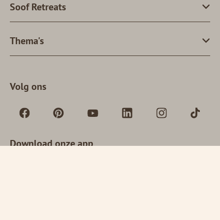
Soof Retreats
Thema's
Volg ons
Download onze app
·
·
© 2026 Soof Retreats
Privacybeleid
Algemene voorwaarden