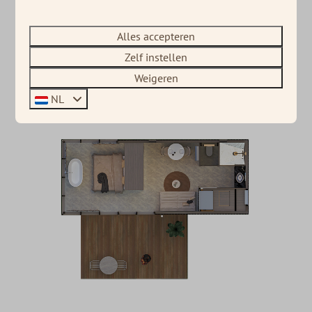
Alles accepteren
Indeling van de Solar hotel
Zelf instellen
suite
Weigeren
NL