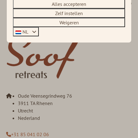
Beveiligd door reCaptcha,
privacybeleid
en
servicevoorwaarden
zijn van
Alles accepteren
toepassing.
Zelf instellen
Weigeren
NL
Oude Veensegrindweg 76
3911 TA Rhenen
Utrecht
Nederland
+31 85 041 02 06