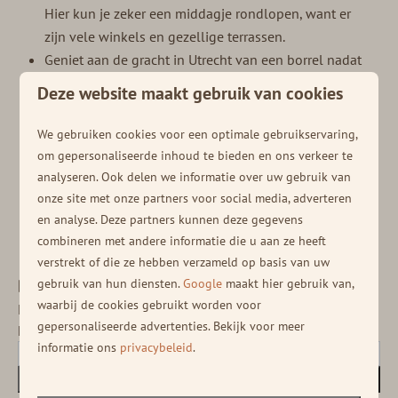
Hier kun je zeker een middagje rondlopen, want er
zijn vele winkels en gezellige terrassen.
Geniet aan de gracht in Utrecht van een borrel nadat
je een lange dag geshopt hebt. In
Hoog
Deze website maakt gebruik van cookies
Catharijne
zijn er meer dan 120 winkels en dan ben je
nog niet eens in de oude binnenstad geweest!
We gebruiken cookies voor een optimale gebruikservaring,
om gepersonaliseerde inhoud te bieden en ons verkeer te
In alle gemeenten van de Utrechtse Heuvelrug is het
analyseren. Ook delen we informatie over uw gebruik van
koopavond op vrijdag.
onze site met onze partners voor social media, adverteren
en analyse. Deze partners kunnen deze gegevens
combineren met andere informatie die u aan ze heeft
verstrekt of die ze hebben verzameld op basis van uw
Blijf op de hoogte!
gebruik van hun diensten.
Google
maakt hier gebruik van,
waarbij de cookies gebruikt worden voor
Meld je aan voor onze nieuwsbrief en ontvang
gepersonaliseerde advertenties. Bekijk voor meer
het laatste nieuws en diverse deals!
informatie ons
privacybeleid
.
Inschrijven