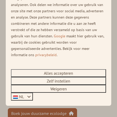
ecolodges zijn niet het enige wat duurzaam is bij Soof
analyseren. Ook delen we informatie over uw gebruik van
Heuvelrug, er zijn namelijk meerdere laadpalen
onze site met onze partners voor social media, adverteren
aanwezig waar je je elektrische auto kunt opladen. Je
en analyse. Deze partners kunnen deze gegevens
verveelt je geen moment tijdens jouw verblijf in een
combineren met andere informatie die u aan ze heeft
vakantiehuis vlak bij Veenendaal!
verstrekt of die ze hebben verzameld op basis van uw
gebruik van hun diensten.
Google
maakt hier gebruik van,
Onze faciliteiten⤵
waarbij de cookies gebruikt worden voor
gepersonaliseerde advertenties. Bekijk voor meer
informatie ons
privacybeleid
.
Zwembad met waterspeeltuin
Gave speeltuinen
Alles accepteren
Fietsverhuur mét mountainbikes
Zelf instellen
Recreatieprogramma (in schoolvakanties)
Weigeren
Brasserie Soof
NL
Boek jouw duurzame ecolodge