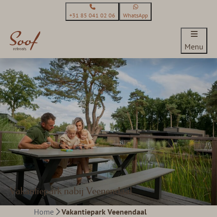
+31 85 041 02 06
WhatsApp
Menu
Vakantiepark nabij Veenendaal
Home
Vakantiepark Veenendaal