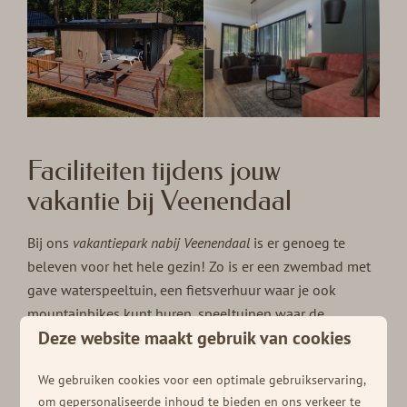
Faciliteiten tijdens jouw
vakantie bij Veenendaal
Bij ons
vakantiepark nabij Veenendaal
is er genoeg te
beleven voor het hele gezin! Zo is er een zwembad met
gave waterspeeltuin, een fietsverhuur waar je ook
mountainbikes kunt huren, speeltuinen waar de
Deze website maakt gebruik van cookies
kinderen kunnen klimmen en klauteren, een brasserie
waar je kunt genieten van een hapje en een drankje en
We gebruiken cookies voor een optimale gebruikservaring,
een recreatieprogramma in de
schoolvakanties
. En de
om gepersonaliseerde inhoud te bieden en ons verkeer te